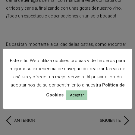
cama de demiglas del mar, con manzana verde confitada con
cítricos y canela, finalizando con unas gotas de nuestro vino.
¡Todo un espectáculo de sensaciones en un solo bocado!
Es casi tan importante la calidad de las ostras, como encontrar
su acompañamiento perfecto, ese
«algo más»
que convierte
nuestra experiencia en perfecta… y creo que lo hemos
Este sitio Web utiliza cookies propias y de terceros para
conseguido.
mejorar su experiencia de navegación, realizar tareas de
análisis y ofrecer un mejor servicio. Al pulsar el botón
aceptar nos da su consentimiento a nuestra
Política de
Cookies
Aceptar
¿Te lo vas a perder?
ANTERIOR
SIGUIENTE