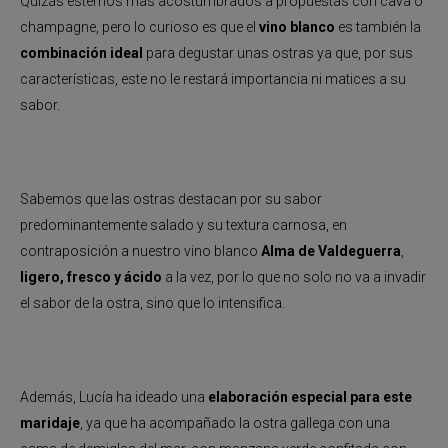
Quizás estemos más acostumbrados a propuestas con cava o
champagne, pero lo curioso es que el
vino blanco
es también la
combinación ideal
para degustar unas ostras ya que, por sus
características, este no le restará importancia ni matices a su
sabor.
Sabemos que las ostras destacan por su sabor
predominantemente salado y su textura carnosa, en
contraposición a nuestro vino blanco
Alma de Valdeguerra
,
ligero, fresco y ácido
a la vez, por lo que no solo no va a invadir
el sabor de la ostra, sino que lo intensifica.
Además, Lucía ha ideado una
elaboración especial para este
maridaje
, ya que ha acompañado la ostra gallega con una