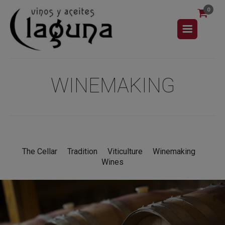
0
WINEMAKING
The Cellar
Tradition
Viticulture
Winemaking
Wines
Capa de encabezado