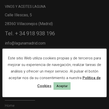
VINOS Y ACEITES LAGUNA
Calle Illescas, 5
28360 Villaconejos (Madrid)
Tel. + 34 918 938 196
info@lagunamadrid.com
Aviso Legal
Política de privacidad
Este sitio Web utiliza cookies propias y de terceros para
Condiciones de compra
mejorar su experiencia de navegación, realizar tareas de
ARCHIVOS
análisis y ofrecer un mejor servicio. Al pulsar el botón
aceptar nos da su consentimiento a nuestra
Política de
Archivos
Cookies
Aceptar
MENU
Home