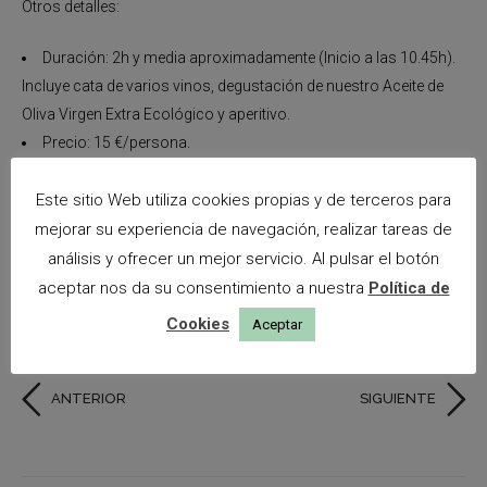
Otros detalles:
Duración: 2h y media aproximadamente (Inicio a las 10.45h).
Incluye cata de varios vinos, degustación de nuestro Aceite de
Oliva Virgen Extra Ecológico y aperitivo.
Precio: 15 €/persona.
Imprescindible inscripción previa.
Obligatorio el uso de mascarilla durante la visita.
Este sitio Web utiliza cookies propias y de terceros para
Para la visita al viñedo será necesario el uso de vehículo
mejorar su experiencia de navegación, realizar tareas de
propio (camino de fácil acceso). Esta visita estará sujeta a
análisis y ofrecer un mejor servicio. Al pulsar el botón
cambios en las condiciones climatológicas.
aceptar nos da su consentimiento a nuestra
Política de
Recomendable calzado cómodo para la visita.
Cookies
Aceptar
ANTERIOR
SIGUIENTE