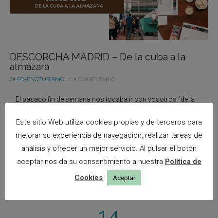
DESCORCHA MADRID – De la cuba a la
almazara
OLEO-ENOTURISMO
2
COMENTARIO
El pasado fin de semana nos tocaba ir con vosotros “de la
cuba a la almazara”. Una experiencia que forma parte del
Este sitio Web utiliza cookies propias y de terceros para
programa “Descorcha Madrid”, promovido por Madrid Rutas del
mejorar su experiencia de navegación, realizar tareas de
...
análisis y ofrecer un mejor servicio. Al pulsar el botón
aceptar nos da su consentimiento a nuestra
Política de
LEER MÁS
Cookies
Aceptar
14