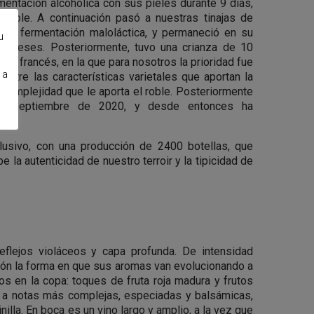
mentación alcohólica con sus pieles durante 9 días,
dable. A continuación pasó a nuestras tinajas de
ó la fermentación maloláctica, y permaneció en su
u
 3 meses. Posteriormente, tuvo una crianza de 10
le francés, en la que para nosotros la prioridad fue
 a
 entre las características varietales que aportan la
la complejidad que le aporta el roble. Posteriormente
 en septiembre de 2020, y desde entonces ha
lusivo, con una producción de 2400 botellas, que
 la autenticidad de nuestro terroir y la tipicidad de
eflejos violáceos y capa profunda. De intensidad
nción la forma en que sus aromas van evolucionando a
s en la copa: toques de fruta roja madura y frutos
 a notas más complejas, especiadas y balsámicas,
nilla. En boca es un vino largo y amplio, a la vez que