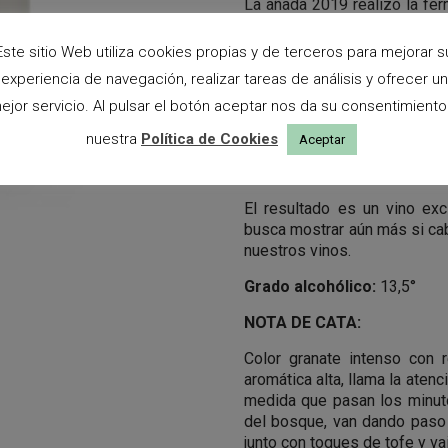
La añada 2019 realizó la fer
en depósitos de acero inoxi
hormigón, en las que realiz
Este sitio Web utiliza cookies propias y de terceros para mejorar s
interior madurando durante
experiencia de navegación, realizar tareas de análisis y ofrecer un
meses en barrica nueva de rob
ejor servicio. Al pulsar el botón aceptar nos da su consentimiento
buscar el equilibrio perfecto
graciano y la tempranillo, y 
nuestra
Política de Cookies
Aceptar
se embotelló sin filtrar
permanecido en botella.
El resultado es un vino exc
busca mostrar aún más si cabe
nuestros vinos.
Grado alcohólico:
13,5°
NOTA DE CATA:
Color granate intenso con r
aromática alta, llama la ate
medida que pasan los minuto
del bosque, van dando paso
junto con toques de tofe y vai