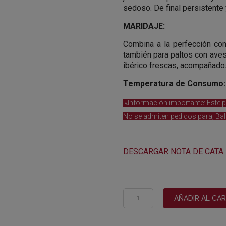
sedoso. De final persistente 
MARIDAJE:
Combina a la perfección con
también para paltos con ave
ibérico frescas, acompañados
Temperatura de Consumo:
«Información importante: Este p
No se admiten pedidos para, Bale
DESCARGAR NOTA DE CATA
La
AÑADIR AL CA
Intrusa
de