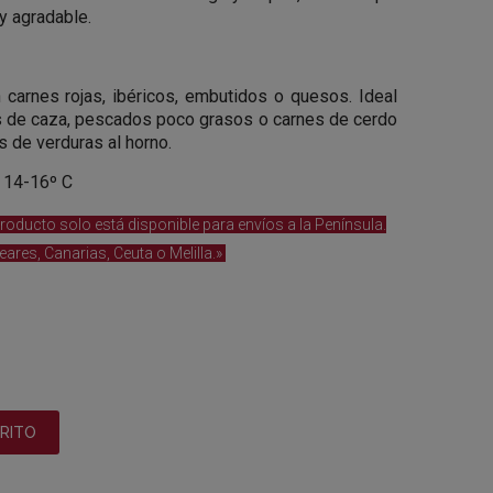
y agradable.
 carnes rojas, ibéricos, embutidos o quesos. Ideal
s de caza, pescados poco grasos o carnes de cerdo
 de verduras al horno.
14-16º C
roducto solo está disponible para envíos a la Península.
ares, Canarias, Ceuta o Melilla.»
RRITO