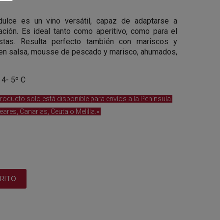
ulce es un vino versátil, capaz de adaptarse a
ación. Es ideal tanto como aperitivo, como para el
tas. Resulta perfecto también con mariscos y
en salsa, mousse de pescado y marisco, ahumados,
4- 5º C
roducto solo está disponible para envíos a la Península.
ares, Canarias, Ceuta o Melilla.»
RRITO