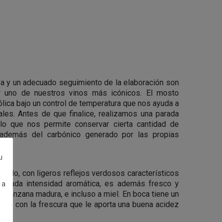
va y un adecuado seguimiento de la elaboración son
r uno de nuestros vinos más icónicos. El mosto
ólica bajo un control de temperatura que nos ayuda a
ales. Antes de que finalice, realizamos una parada
 lo que nos permite conservar cierta cantidad de
, además del carbónico generado por las propias
.
u
pálido, con ligeros reflejos verdosos característicos
elevada intensidad aromática, es además fresco y
 a
y manzana madura, e incluso a miel. En boca tiene un
brado con la frescura que le aporta una buena acidez