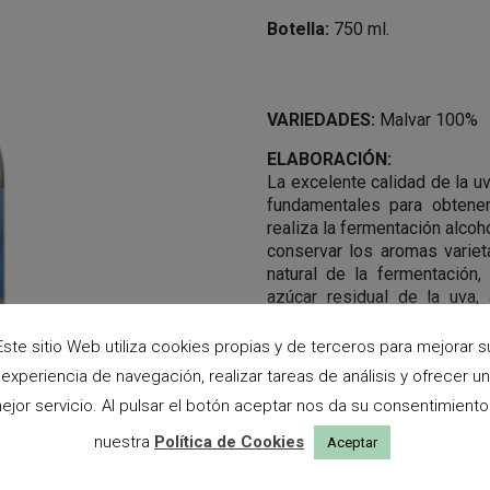
Botella:
750 ml.
VARIEDADES:
Malvar 100%
ELABORACIÓN:
La excelente calidad de la u
fundamentales para obtene
realiza la fermentación alcoh
conservar los aromas variet
natural de la fermentación,
azúcar residual de la uva
levaduras durante el proceso
Este sitio Web utiliza cookies propias y de terceros para mejorar s
NOTA DE CATA:
experiencia de navegación, realizar tareas de análisis y ofrecer un
Es un vino de color amarillo 
de la variedad Malvar. De 
ejor servicio. Al pulsar el botón aceptar nos da su consentimiento
afrutado; recuerda a plátano 
nuestra
Política de Cookies
Aceptar
dulzor elegante, bien equili
y el carbónico residual.