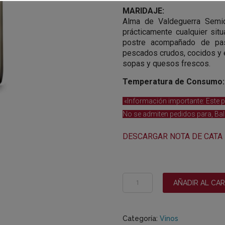
MARIDAJE:
Alma de Valdeguerra Semid
prácticamente cualquier situ
postre acompañado de pas
pescados crudos, cocidos y 
sopas y quesos frescos.
Temperatura de Consumo:
«Información importante: Este p
No se admiten pedidos para, Bale
DESCARGAR NOTA DE CATA
ALMA
AÑADIR AL CA
-
Blanco
Semidulce
Categoría:
Vinos