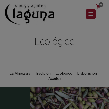
0
Ecológico
La Almazara
Tradición
Ecológico
Elaboración
Aceites
o
Capa de encabezad