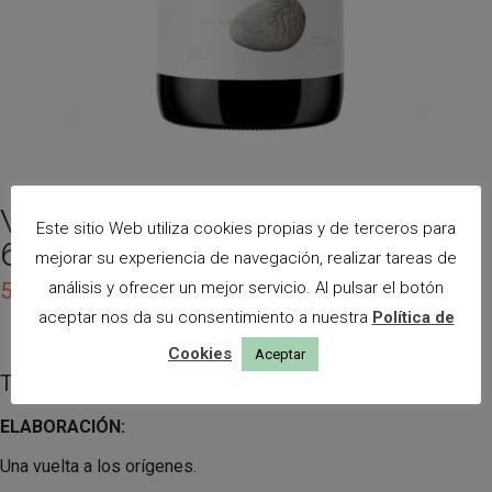
Valdeguerra Reserva 2021 (Caja
Este sitio Web utiliza cookies propias y de terceros para
6 Botellas)
mejorar su experiencia de navegación, realizar tareas de
56,55
análisis y ofrecer un mejor servicio. Al pulsar el botón
€
(IVA incluído)
aceptar nos da su consentimiento a nuestra
Política de
Cookies
Aceptar
Tempranillo, merlot y Syrah.
ELABORACIÓN:
Una vuelta a los orígenes.