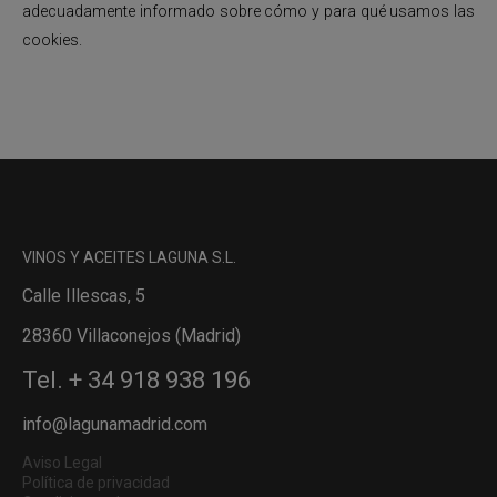
adecuadamente informado sobre cómo y para qué usamos las
cookies.
VINOS Y ACEITES LAGUNA S.L.
Calle Illescas, 5
28360 Villaconejos (Madrid)
Tel. + 34 918 938 196
info@lagunamadrid.com
Aviso Legal
Política de privacidad