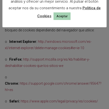
análisis y ofrecer un mejor servicio. Al pulsar el botón
correcto funcionamiento de las distintas funcionalidades de
aceptar nos da su consentimiento a nuestra
Política de
nuestra página web.
Cookies
Aceptar
A continuación, le facilitamos los enlaces para la gestión y
bloqueo de cookies dependiendo del navegador que utilice:
o
Internet Explorer:
http://windows.microsoft.com/es-
xl/internet-explorer/delete-manage-cookies#ie=ie-10
o
FireFox:
http://support.mozilla.org/es/kb/habilitar-y-
deshabilitar-cookies-que-los-sitios-we
o
Chrome:
https://support.google.com/chrome/answer/95647?
hl=es
o
Safari:
https://www.apple.com/legal/privacy/es/cookies/