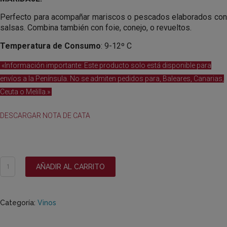
Perfecto para acompañar mariscos o pescados elaborados con
salsas. Combina también con foie, conejo, o revueltos.
Temperatura de Consumo
: 9-12º C
«Información importante: Este producto solo está disponible para
envíos a la Península. No se admiten pedidos para, Baleares, Canarias,
Ceuta o Melilla.»
DESCARGAR NOTA DE CATA
Valdeguerra
AÑADIR AL CARRITO
BFB
2025
(Caja
Categoría:
Vinos
de