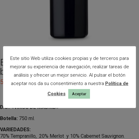
Este sitio Web utiliza cookies propias y de terceros para
EXUN – Crianza 2020 (Caja de 6
mejorar su experiencia de navegación, realizar tareas de
botellas)
análisis y ofrecer un mejor servicio. Al pulsar el botón
56,55
€
(IVA incluído)
aceptar nos da su consentimiento a nuestra
Política de
Cookies
Aceptar
D.O.: «VINOS DE MADRID»
Botella:
750 ml.
VARIEDADES:
70% Tempranillo, 20% Merlot y 10% Cabernet Sauvignon.