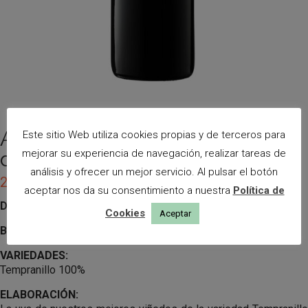
ALMA – Tinto Roble 2023 (Caja
Este sitio Web utiliza cookies propias y de terceros para
de 6 botellas)
mejorar su experiencia de navegación, realizar tareas de
análisis y ofrecer un mejor servicio. Al pulsar el botón
24,75
€
(IVA incluído)
aceptar nos da su consentimiento a nuestra
Política de
D.O.: VINOS DE MADRID
Cookies
Aceptar
Botella:
750 ml.
VARIEDADES:
Tempranillo 100%
ELABORACIÓN: