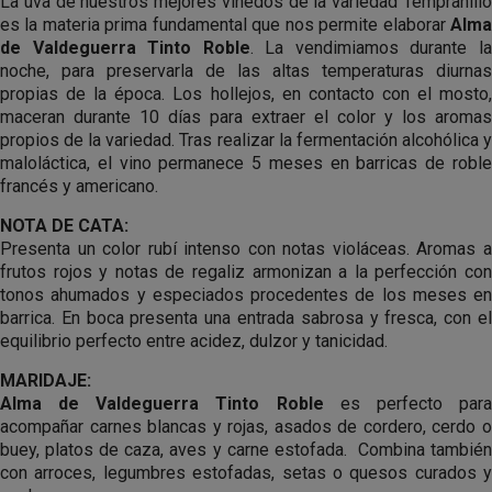
La uva de nuestros mejores viñedos de la variedad Tempranillo
es la materia prima fundamental que nos permite elaborar
Alma
de Valdeguerra Tinto Roble
. La vendimiamos durante l
noche, para preservarla de las altas temperaturas diurnas
propias de la época. Los hollejos, en contacto con el mosto,
maceran durante 10 días para extraer el color y los aromas
propios de la variedad. Tras realizar la fermentación alcohólica y
maloláctica, el vino permanece 5 meses en barricas de roble
francés y americano.
NOTA DE CATA:
Presenta un color rubí intenso con notas violáceas. Aromas a
frutos rojos y notas de regaliz armonizan a la perfección con
tonos ahumados y especiados procedentes de los meses en
barrica. En boca presenta una entrada sabrosa y fresca, con el
equilibrio perfecto entre acidez, dulzor y tanicidad.
MARIDAJE:
Alma de Valdeguerra Tinto Roble
es perfecto par
acompañar carnes blancas y rojas, asados de cordero, cerdo o
buey, platos de caza, aves y carne estofada. Combina también
con arroces, legumbres estofadas, setas o quesos curados y